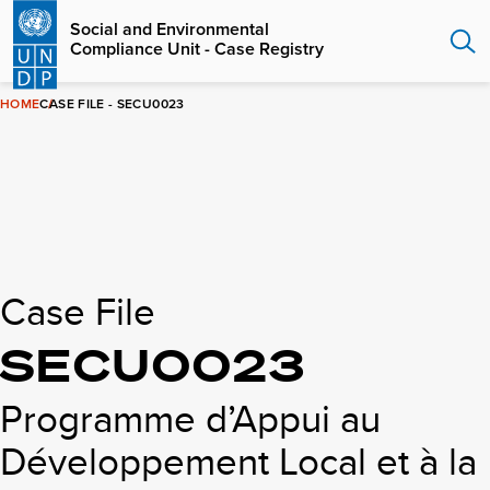
Skip
Social and Environmental
to
Compliance Unit - Case Registry
main
content
HOME
CASE FILE - SECU0023
Case File
SECU0023
Programme d’Appui au
Développement Local et à la